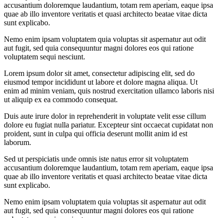
accusantium doloremque laudantium, totam rem aperiam, eaque ipsa
quae ab illo inventore veritatis et quasi architecto beatae vitae dicta
sunt explicabo.
Nemo enim ipsam voluptatem quia voluptas sit aspernatur aut odit
aut fugit, sed quia consequuntur magni dolores eos qui ratione
voluptatem sequi nesciunt.
Lorem ipsum dolor sit amet, consectetur adipiscing elit, sed do
eiusmod tempor incididunt ut labore et dolore magna aliqua. Ut
enim ad minim veniam, quis nostrud exercitation ullamco laboris nisi
ut aliquip ex ea commodo consequat.
Duis aute irure dolor in reprehenderit in voluptate velit esse cillum
dolore eu fugiat nulla pariatur. Excepteur sint occaecat cupidatat non
proident, sunt in culpa qui officia deserunt mollit anim id est
laborum.
Sed ut perspiciatis unde omnis iste natus error sit voluptatem
accusantium doloremque laudantium, totam rem aperiam, eaque ipsa
quae ab illo inventore veritatis et quasi architecto beatae vitae dicta
sunt explicabo.
Nemo enim ipsam voluptatem quia voluptas sit aspernatur aut odit
aut fugit, sed quia consequuntur magni dolores eos qui ratione