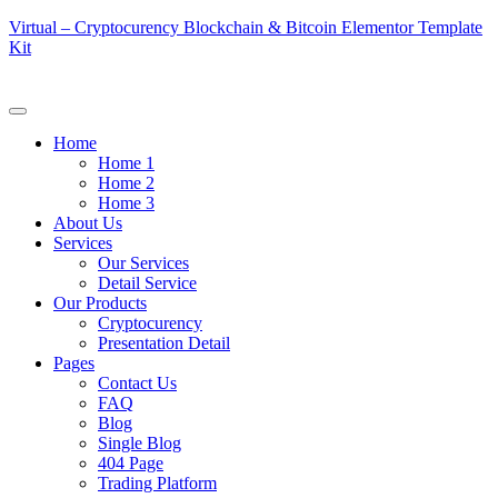
Virtual – Cryptocurency Blockchain & Bitcoin Elementor Template
Kit
Home
Home 1
Home 2
Home 3
About Us
Services
Our Services
Detail Service
Our Products
Cryptocurency
Presentation Detail
Pages
Contact Us
FAQ
Blog
Single Blog
404 Page
Trading Platform