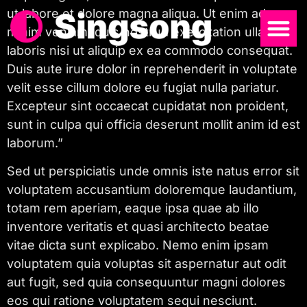
ut labore et dolore magna aliqua. Ut enim ad
minim veniam, quis nostrud exercitation ullamco
laboris nisi ut aliquip ex ea commodo consequat.
Duis aute irure dolor in reprehenderit in voluptate
velit esse cillum dolore eu fugiat nulla pariatur.
Excepteur sint occaecat cupidatat non proident,
sunt in culpa qui officia deserunt mollit anim id est
laborum.”
Sed ut perspiciatis unde omnis iste natus error sit
voluptatem accusantium doloremque laudantium,
totam rem aperiam, eaque ipsa quae ab illo
inventore veritatis et quasi architecto beatae
vitae dicta sunt explicabo. Nemo enim ipsam
voluptatem quia voluptas sit aspernatur aut odit
aut fugit, sed quia consequuntur magni dolores
eos qui ratione voluptatem sequi nesciunt.