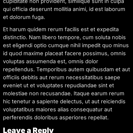
cupiditate non provident, similique sunt in culpa
qui officia deserunt mollitia animi, id est laborum
et dolorum fuga.
Et harum quidem rerum facilis est et expedita
distinctio. Nam libero tempore, cum soluta nobis
est eligendi optio cumque nihil impedit quo minus
id quod maxime placeat facere possimus, omnis
voluptas assumenda est, omnis dolor
repellendus. Temporibus autem quibusdam et aut
officiis debitis aut rerum necessitatibus saepe
eveniet ut et voluptates repudiandae sint et
molestiae non recusandae. Itaque earum rerum
hic tenetur a sapiente delectus, ut aut reiciendis
voluptatibus maiores alias consequatur aut
perferendis doloribus asperiores repellat.
Leave a Reply